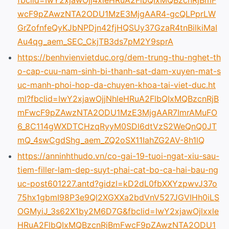
wcF9pZAwzNTA2ODU1MzE3MjgAAR4-gcQLPprLW
GrZofnfeQyKJbNPDjn42fjHQSUy37GzaR4tnBilkiMaI
Au4qg_aem_SEC_CkjTB3ds7pM2Y9sprA
https://benhvienvietduc.org/dem-trung-thu-nghet-th
o-cap-cuu-nam-sinh-bi-thanh-sat-dam-xuyen-mat-s
uc-manh-phoi-hop-da-chuyen-khoa-tai-viet-duc.ht
ml?fbclid=IwY2xjawOjjNhleHRuA2FlbQIxMQBzcnRjB
mFwcF9pZAwzNTA2ODU1MzE3MjgAAR7ImrAMuFO
6_8C114gWXDTCHzqRyyM0SDl6dtVzS2WeQnQ0JT
mQ_4swCgdShg_aem_ZQ2oSX11IahZG2AV-8h1lQ
https://anninhthudo.vn/co-gai-19-tuoi-ngat-xiu-sau-
tiem-filler-lam-dep-suyt-phai-cat-bo-ca-hai-bau-ng
uc-post601227.antd?gidzl=kD2dL0fbXXYzpwvJ37o
75hx1gbmI98P3e9Ql2XGXXa2bdVnV527JGVIHh0iLS
OGMyiJ_3s62X1by2M6D7G&fbclid=IwY2xjawOjlxxle
HRuA2FlbQIxMQBzcnRjBmFwcF9pZAwzNTA2ODU1