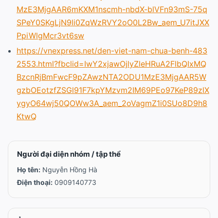
MzE3MjgAAR6mKXM1nscmh-nbdX-blVFn93mS-75q
SPeY0SKgLjN9li0ZqWzRVY2oO0L2Bw_aem_U7itJXX
PpiWlgMcr3vt6sw
https://vnexpress.net/den-viet-nam-chua-benh-483
2553.html?fbclid=IwY2xjawOjlyZleHRuA2FlbQIxMQ
BzcnRjBmFwcF9pZAwzNTA2ODU1MzE3MjgAAR5W
gzbOEotzfZSGl91F7kpYMzvm2IM69PEo97KeP89zlX
ygyO64wj50QOWw3A_aem_2oVagmZ1i0SUo8D9h8
KtwQ
Người đại diện nhóm / tập thể
Họ tên:
Nguyễn Hồng Hà
Điện thoại:
0909140773