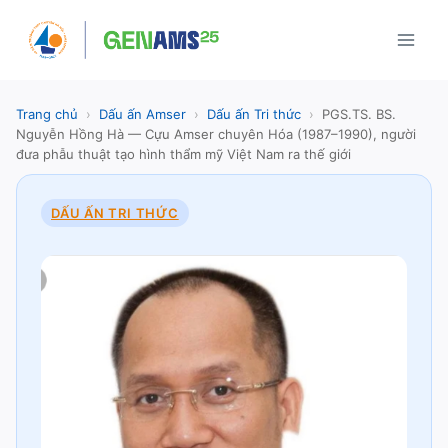
Skip
to
content
Trang chủ
›
Dấu ấn Amser
›
Dấu ấn Tri thức
›
PGS.TS. BS.
Nguyễn Hồng Hà — Cựu Amser chuyên Hóa (1987–1990), người
đưa phẫu thuật tạo hình thẩm mỹ Việt Nam ra thế giới
DẤU ẤN TRI THỨC