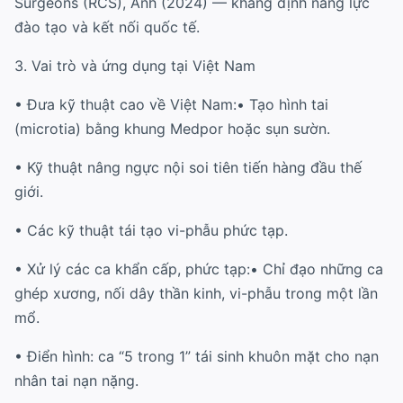
Surgeons (RCS), Anh (2024) — khẳng định năng lực
đào tạo và kết nối quốc tế.
3. Vai trò và ứng dụng tại Việt Nam
• Đưa kỹ thuật cao về Việt Nam:• Tạo hình tai
(microtia) bằng khung Medpor hoặc sụn sườn.
• Kỹ thuật nâng ngực nội soi tiên tiến hàng đầu thế
giới.
• Các kỹ thuật tái tạo vi-phẫu phức tạp.
• Xử lý các ca khẩn cấp, phức tạp:• Chỉ đạo những ca
ghép xương, nối dây thần kinh, vi-phẫu trong một lần
mổ.
• Điển hình: ca “5 trong 1” tái sinh khuôn mặt cho nạn
nhân tai nạn nặng.