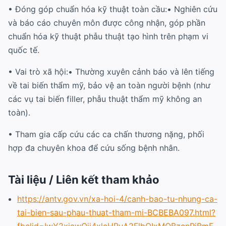
• Đóng góp chuẩn hóa kỹ thuật toàn cầu:• Nghiên cứu
và báo cáo chuyên môn được công nhận, góp phần
chuẩn hóa kỹ thuật phẫu thuật tạo hình trên phạm vi
quốc tế.
• Vai trò xã hội:• Thường xuyên cảnh báo và lên tiếng
về tai biến thẩm mỹ, bảo vệ an toàn người bệnh (như
các vụ tai biến filler, phẫu thuật thẩm mỹ không an
toàn).
• Tham gia cấp cứu các ca chấn thương nặng, phối
hợp đa chuyên khoa để cứu sống bệnh nhân.
Tài liệu / Liên kết tham khảo
https://antv.gov.vn/xa-hoi-4/canh-bao-tu-nhung-ca-
tai-bien-sau-phau-thuat-tham-mi-BCBEBA097.html?
fbclid=IwY2xjawOjj4xleHRuA2FlbQIxMQBzcnRjBmF