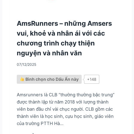
N
U
G
T
O
Ư
À
Ợ
AmsRunners – những Amsers
I
N
vui, khoẻ và nhân ái với các
G
P
chương trình chạy thiện
H
Ụ
nguyện và nhân văn
N
Ữ
07/12/2025
T
R
Í
Bình chọn cho Dấu Ấn này
+148
T
H
Amsrunners là CLB “thường thường bậc trung”
Ứ
C
được thành lập từ năm 2018 với lượng thành
V
viên ban đầu chỉ vài chục người. CLB gồm các
À
thành viên là học sinh, cựu học sinh, giáo viên
L
của trường PTTH Hà…
Ã
N