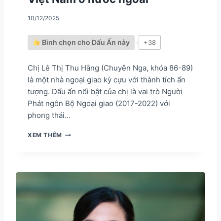
Ă
10/12/2025
N
H
O
Bình chọn cho Dấu Ấn này
+38
Á
Đ
Ọ
Chị Lê Thị Thu Hằng (Chuyên Nga, khóa 86-89)
C
là một nhà ngoại giao kỳ cựu với thành tích ấn
tượng. Dấu ấn nổi bật của chị là vai trò Người
Phát ngôn Bộ Ngoại giao (2017-2022) với
phong thái…
L
XEM THÊM
Ê
T
H
Ị
T
H
U
H
Ằ