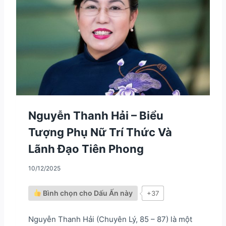
N
G
–
A
M
S
E
R
T
R
O
N
Nguyễn Thanh Hải – Biểu
G
Tượng Phụ Nữ Trí Thức Và
C
Ô
Lãnh Đạo Tiên Phong
N
G
10/12/2025
T
Á
C
Bình chọn cho Dấu Ấn này
+37
Đ
Ố
I
Nguyễn Thanh Hải (Chuyên Lý, 85 – 87) là một