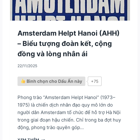
Ụ
N
G
S
Ự
C
Amsterdam Helpt Hanoi (AHH)
Ộ
– Biểu tượng đoàn kết, cộng
N
G
đồng và lòng nhân ái
Đ
Ồ
22/11/2025
N
G
Q
Bình chọn cho Dấu Ấn này
+75
U
A
G
Phong trào “Amsterdam Helpt Hanoi” (1973–
I
1975) là chiến dịch nhân đạo quy mô lớn do
Á
người dân Amsterdam tổ chức để hỗ trợ Hà Nội
O
trong giai đoạn hậu chiến. Chỉ trong ba đợt huy
D
Ụ
động, phong trào quyên góp…
C
Đ
A
XEM THÊM