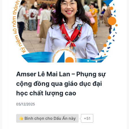
N
N
G
G
S
T
Ự
R
C
Ì
Ộ
N
N
H
G
C
Đ
H
Ồ
Ạ
N
Y
G
T
–
H
C
Amser Lê Mai Lan – Phụng sự
I
H
Ệ
cộng đồng qua giáo dục đại
I
N
Ế
học chất lượng cao
N
N
G
D
U
05/12/2025
Ị
Y
C
Ệ
H
Bình chọn cho Dấu Ấn này
+51
N
S
V
T