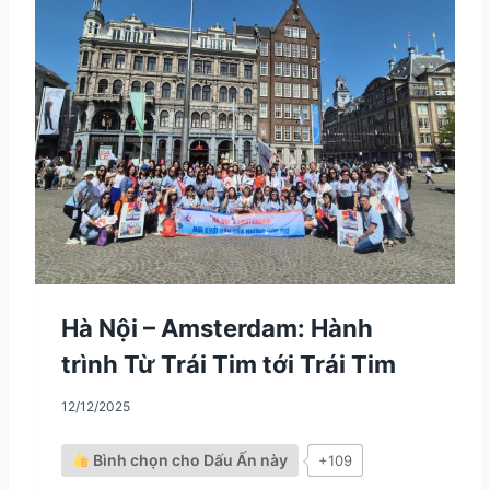
R
I
Â
N
–
1
0
N
Ă
M
C
H
Ă
M
S
Ó
Hà Nội – Amsterdam: Hành
C
trình Từ Trái Tim tới Trái Tim
T
H
Ầ
12/12/2025
Y
C
Bình chọn cho Dấu Ấn này
+109
Ô