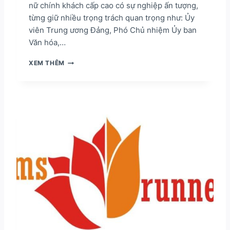
N
nữ chính khách cấp cao có sự nghiệp ấn tượng,
G
từng giữ nhiều trọng trách quan trọng như: Ủy
O
viên Trung ương Đảng, Phó Chủ nhiệm Ủy ban
Ạ
I
Văn hóa,…
V
À
N
XEM THÊM
N
G
G
U
Ư
Y
Ờ
Ễ
I
N
V
T
I
H
Ệ
A
T
N
N
H
A
H
M
Ả
Ở
I
N
–
Ư
B
Ớ
I
C
Ể