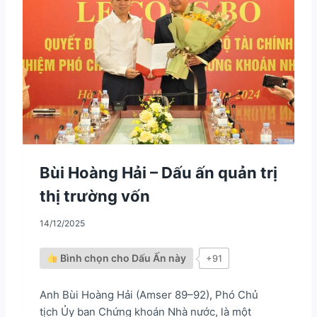
N
G
D
Ã
”
–
N
G
Ư
Ờ
I
V
I
Bùi Hoàng Hải – Dấu ấn quản trị
Ệ
thị trường vốn
T
N
A
14/12/2025
M
B
Bình chọn cho Dấu Ấn này
+91
Ả
O
V
Anh Bùi Hoàng Hải (Amser 89–92), Phó Chủ
Ệ
tịch Ủy ban Chứng khoán Nhà nước, là một
T