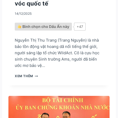
vóc quốc tế
Ố
I
14/12/2025
N
G
O
Bình chọn cho Dấu Ấn này
+47
Ạ
I
G
Nguyễn Thị Thu Trang (Trang Nguyễn) là nhà
I
bảo tồn động vật hoang dã nổi tiếng thế giới,
A
người sáng lập tổ chức WildAct. Cô là cựu học
O
sinh chuyên Sinh trường Ams, người đã biến
V
À
ước mơ bảo vệ…
K
I
“
XEM THÊM
N
C
H
H
T
A
Ế
N
G
H
O
A