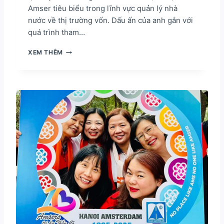
Amser tiêu biểu trong lĩnh vực quản lý nhà
H
I
nước về thị trường vốn. Dấu ấn của anh gắn với
Ê
quá trình tham…
N
N
B
XEM THÊM
H
Ù
I
I
Ê
H
N
O
T
À
Ầ
N
M
G
V
H
Ó
Ả
C
I
Q
–
U
D
Ố
Ấ
C
U
T
Ấ
Ế
N
Q
U