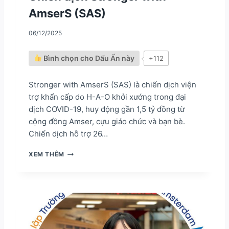
I
AmserS (SAS)
,
K
06/12/2025
H
O
Ẻ
Bình chọn cho Dấu Ấn này
+112
V
À
N
Stronger with AmserS (SAS) là chiến dịch viện
H
trợ khẩn cấp do H-A-O khởi xướng trong đại
Â
dịch COVID-19, huy động gần 1,5 tỷ đồng từ
N
cộng đồng Amser, cựu giáo chức và bạn bè.
Á
I
Chiến dịch hỗ trợ 26…
V
Ớ
D
XEM THÊM
I
Ấ
C
U
Á
Ấ
C
N
C
P
H
H
Ư
Ụ
Ơ