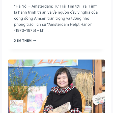
“Hà Nội – Amsterdam: Từ Trái Tim tới Trái Tim”
là hành trình tri ân và về nguồn đầy ý nghĩa của
cộng đồng Amser, trân trọng và tưởng nhớ
phong trào lịch sử “Amsterdam Helpt Hanoi”
(1973–1975) – khi…
H
XEM THÊM
À
N
Ộ
I
–
A
M
S
T
E
R
D
A
M
: