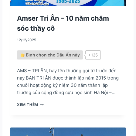
Ả
N
T
Amser Tri Ân – 10 năm chăm
R
sóc thầy cô
Ị
T
H
12/12/2025
Ị
T
Bình chọn cho Dấu Ấn này
+135
R
Ư
Ờ
AMS – TRI ÂN, hay tên thường gọi từ trước đến
N
nay BAN TRI ÂN được thành lập năm 2015 trong
G
chuỗi hoạt động kỷ niệm 30 năm thành lập
V
Ố
trường của cộng đồng cựu học sinh Hà Nội –…
N
A
XEM THÊM
M
S
E
R
T