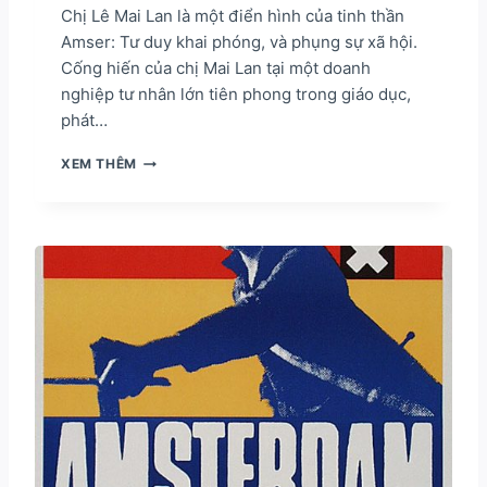
À
R
Chị Lê Mai Lan là một điển hình của tinh thần
N
O
Amser: Tư duy khai phóng, và phụng sự xã hội.
H
N
Cống hiến của chị Mai Lan tại một doanh
Â
G
N
nghiệp tư nhân lớn tiên phong trong giáo dục,
E
V
R
phát…
Ă
W
N
I
A
XEM THÊM
T
M
H
S
A
E
M
R
S
L
E
Ê
R
M
S
A
(
I
S
L
A
A
S
N
)
–
P
H