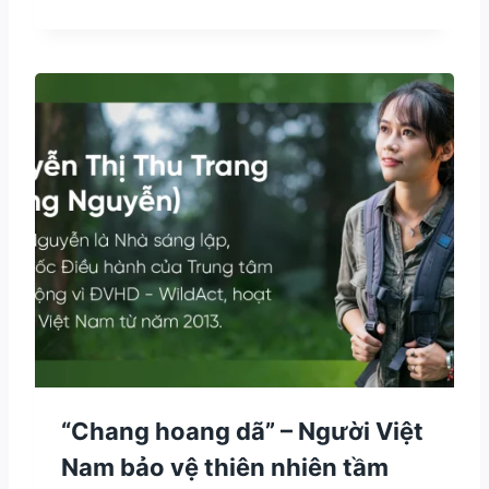
G
U
Y
Ễ
N
H
O
À
N
G
L
O
N
G
–
D
Ấ
U
Ấ
N
K
“Chang hoang dã” – Người Việt
Ế
Nam bảo vệ thiên nhiên tầm
T
N