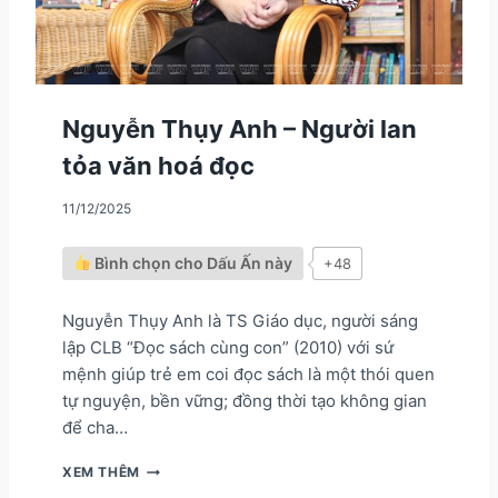
H
À
N
H
T
R
Nguyễn Thụy Anh – Người lan
Ì
tỏa văn hoá đọc
N
H
T
11/12/2025
Ừ
T
Bình chọn cho Dấu Ấn này
+48
R
Á
I
Nguyễn Thụy Anh là TS Giáo dục, người sáng
T
lập CLB “Đọc sách cùng con” (2010) với sứ
I
mệnh giúp trẻ em coi đọc sách là một thói quen
M
T
tự nguyện, bền vững; đồng thời tạo không gian
Ớ
để cha…
I
T
N
XEM THÊM
R
G