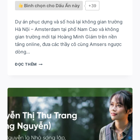
Bình chọn cho Dấu Ấn này
+39
Dự án phục dựng và số hoá lại không gian trường
Hà Nội – Amsterdam tại phố Nam Cao và không
gian trường mới tại Hoàng Minh Giám trên nền
tảng online, đưa các thầy cô cùng Amsers ngược
dòng…
FOREVER
ĐỌC THÊM
HÀ
NỘI
–
AMSTERDAM
–
KHÔNG
GIAN
THỰC
TẾ
ẢO