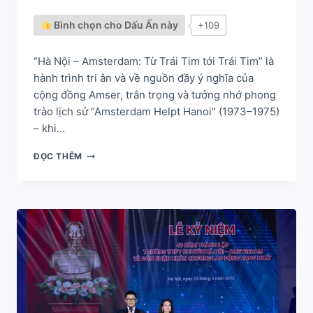
Bình chọn cho Dấu Ấn này
+109
“Hà Nội – Amsterdam: Từ Trái Tim tới Trái Tim” là
hành trình tri ân và về nguồn đầy ý nghĩa của
cộng đồng Amser, trân trọng và tưởng nhớ phong
trào lịch sử “Amsterdam Helpt Hanoi” (1973–1975)
– khi…
HÀ
ĐỌC THÊM
NỘI
–
AMSTERDAM:
HÀNH
TRÌNH
TỪ
TRÁI
TIM
TỚI
TRÁI
TIM