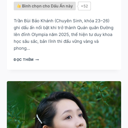
Bình chọn cho Dấu Ấn này
+52
Trần Bùi Bảo Khánh (Chuyên Sinh, khóa 23–26)
ghi dấu ấn nổi bật khi trở thành Quán quân Đường
lên đỉnh Olympia năm 2025, thể hiện tư duy khoa
học sâu sắc, bản lĩnh thi đấu vững vàng và
phong…
TRẦN
ĐỌC THÊM
BÙI
BẢO
KHÁNH
–
VÔ
ĐỊCH
ĐƯỜNG
LÊN
ĐỈNH
OLYMPIA
2025