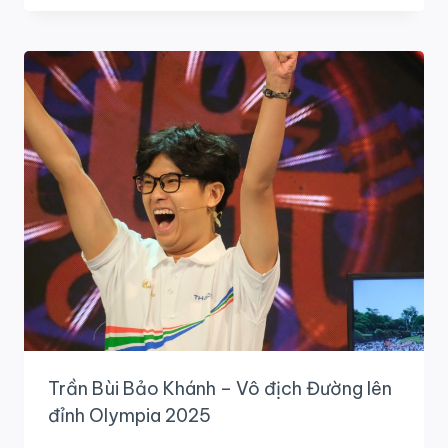
ANH
–
NGƯỜI
LAN
TỎA
VĂN
HOÁ
ĐỌC
Trần Bùi Bảo Khánh – Vô địch Đường lên
đỉnh Olympia 2025