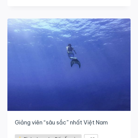
BẢO
–
AMSER
CHUYỂN
ĐỔI
BẢN
LĨNH
Giảng viên “sâu sắc” nhất Việt Nam