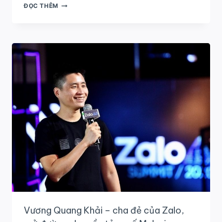
NGUYỄN
ĐỌC THÊM
ANH
TUẤN
(AMSER
96–
99)
VÀ
TẠO
NỀN
TẢNG
BÁO
MỚI
–
ĐỔI
MỚI
TRONG
TRUYỀN
THÔNG
SỐ
Vương Quang Khải – cha đẻ của Zalo,