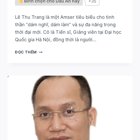
Bình chọn cho Dấu Ấn này
+35
Lê Thu Trang là một Amser tiêu biểu cho tinh
thần “dám nghĩ, dám làm” và sự đa năng trong
thời đại mới. Cô là Tiến sĩ, Giảng viên tại Đại học
Quốc gia Hà Nội, đồng thời là người…
GIẢNG
ĐỌC THÊM
VIÊN
“SÂU
SẮC”
NHẤT
VIỆT
NAM