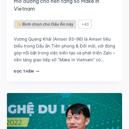
mở đường cho nền tảng số Make in
Vietnam
Bình chọn cho Dấu Ấn này
+43
Vương Quang Khải (Amser 93–96) là Amser tiêu
biểu trong Dấu ấn Tiên phong & Đổi mới, với đóng
góp nổi bật trong việc kiến tạo và phát triển Zalo –
nền tảng giao tiếp số “Make in Vietnam” có…
VƯƠNG
ĐỌC THÊM
QUANG
KHẢI
–
CHA
ĐẺ
CỦA
ZALO,
MỞ
ĐƯỜNG
CHO