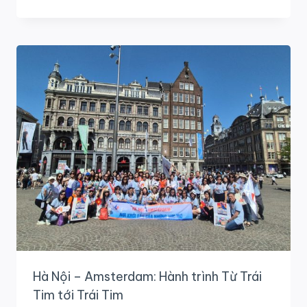
ROBOTICS
TEAM
–
AMSER
TIÊN
PHONG
ROBOTICS
&
STEM
QUỐC
TẾ
Hà Nội – Amsterdam: Hành trình Từ Trái
Tim tới Trái Tim