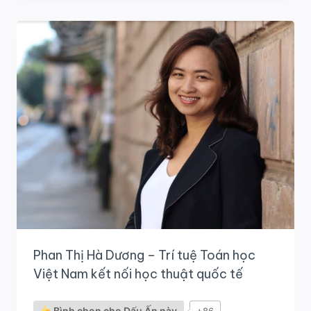
THỊ
NGUYỆT
MINH
–
DẤU
ẤN
AMSER
TIÊN
PHONG
TRONG
NGHIÊN
CỨU
UNG
THƯ
VÀ
CHUYỂN
GIAO
Y
SINH.
Phan Thị Hà Dương – Trí tuệ Toán học
Việt Nam kết nối học thuật quốc tế
Bình chọn cho Dấu Ấn này