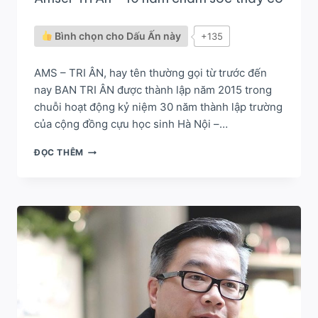
Bình chọn cho Dấu Ấn này
+135
AMS – TRI ÂN, hay tên thường gọi từ trước đến
nay BAN TRI ÂN được thành lập năm 2015 trong
chuỗi hoạt động kỷ niệm 30 năm thành lập trường
của cộng đồng cựu học sinh Hà Nội –…
AMSER
ĐỌC THÊM
TRI
ÂN
–
10
NĂM
CHĂM
SÓC
THẦY
CÔ