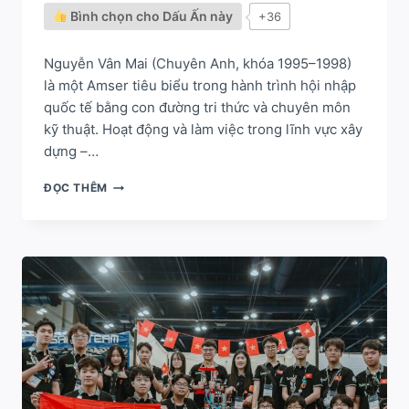
Bình chọn cho Dấu Ấn này
+36
Nguyễn Vân Mai (Chuyên Anh, khóa 1995–1998)
là một Amser tiêu biểu trong hành trình hội nhập
quốc tế bằng con đường tri thức và chuyên môn
kỹ thuật. Hoạt động và làm việc trong lĩnh vực xây
dựng –…
NGUYỄN
ĐỌC THÊM
VÂN
MAI
–
AMSER
LAN
TỎA
CẢM
HỨNG
TRONG
LĨNH
VỰC
KỸ