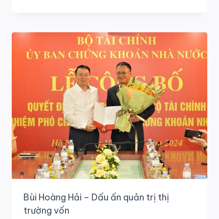
HOANG
DÃ”
–
NGƯỜI
VIỆT
NAM
BẢO
VỆ
THIÊN
NHIÊN
TẦM
VÓC
QUỐC
TẾ
Bùi Hoàng Hải – Dấu ấn quản trị thị
trường vốn