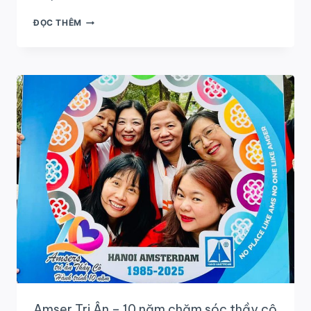
NGÔ
ĐỌC THÊM
MINH
ĐỨC
–
LÀM
CHỦ
CÔNG
NGHỆ
ĐỂ
GIỮ
THỊ
TRƯỜNG
DU
LỊCH
VIỆT
Amser Tri Ân – 10 năm chăm sóc thầy cô