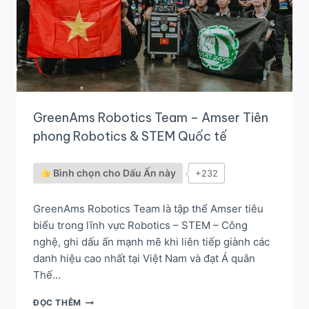
THUẬT
TẠI
UK
GreenAms Robotics Team – Amser Tiên
phong Robotics & STEM Quốc tế
Bình chọn cho Dấu Ấn này
+232
GreenAms Robotics Team là tập thể Amser tiêu
biểu trong lĩnh vực Robotics – STEM – Công
nghệ, ghi dấu ấn mạnh mẽ khi liên tiếp giành các
danh hiệu cao nhất tại Việt Nam và đạt Á quân
Thế…
GREENAMS
ĐỌC THÊM