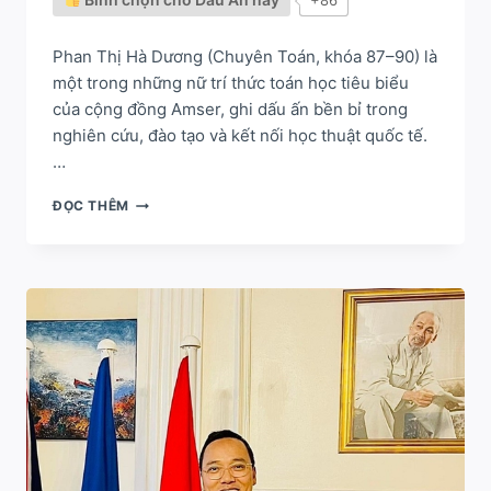
+86
Phan Thị Hà Dương (Chuyên Toán, khóa 87–90) là
một trong những nữ trí thức toán học tiêu biểu
của cộng đồng Amser, ghi dấu ấn bền bỉ trong
nghiên cứu, đào tạo và kết nối học thuật quốc tế.
…
PHAN
ĐỌC THÊM
THỊ
HÀ
DƯƠNG
–
TRÍ
TUỆ
TOÁN
HỌC
VIỆT
NAM
KẾT
NỐI
HỌC