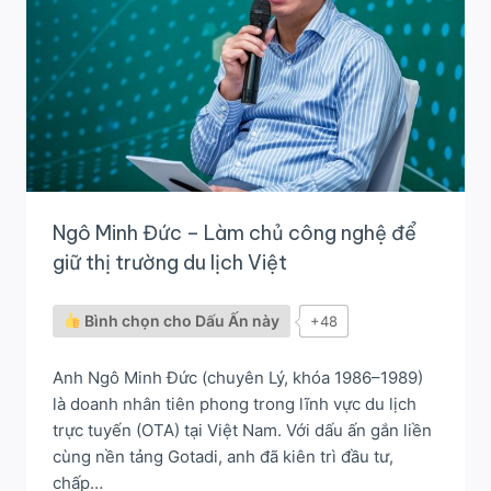
NỀN
TẢNG
SỐ
MAKE
IN
VIETNAM
Ngô Minh Đức – Làm chủ công nghệ để
giữ thị trường du lịch Việt
Bình chọn cho Dấu Ấn này
+48
Anh Ngô Minh Đức (chuyên Lý, khóa 1986–1989)
là doanh nhân tiên phong trong lĩnh vực du lịch
trực tuyến (OTA) tại Việt Nam. Với dấu ấn gắn liền
cùng nền tảng Gotadi, anh đã kiên trì đầu tư,
chấp…