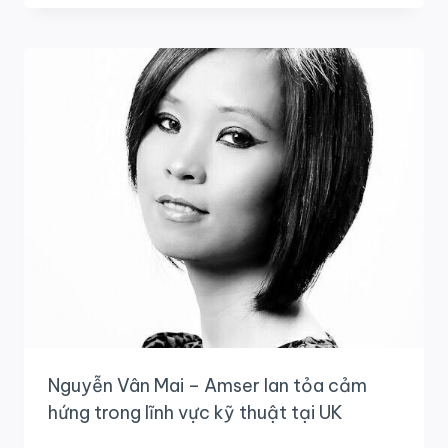
NAM
VÀ
“ĐỌC
NÃO”
TOÀN
CẦU
Nguyễn Vân Mai – Amser lan tỏa cảm
hứng trong lĩnh vực kỹ thuật tại UK