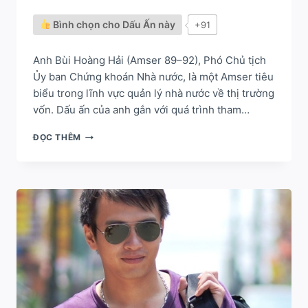
Bình chọn cho Dấu Ấn này
+91
Anh Bùi Hoàng Hải (Amser 89–92), Phó Chủ tịch
Ủy ban Chứng khoán Nhà nước, là một Amser tiêu
biểu trong lĩnh vực quản lý nhà nước về thị trường
vốn. Dấu ấn của anh gắn với quá trình tham…
BÙI
ĐỌC THÊM
HOÀNG
HẢI
–
DẤU
ẤN
QUẢN
TRỊ
THỊ
TRƯỜNG
VỐN