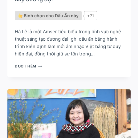
GIỚI
Bình chọn cho Dấu Ấn này
+71
Hà Lê là một Amser tiêu biểu trong lĩnh vực nghệ
thuật sáng tạo đương đại, ghi dấu ấn bằng hành
trình kiên định làm mới âm nhạc Việt bằng tư duy
hiện đại, đồng thời giữ sự tôn trọng…
HÀ
ĐỌC THÊM
LÊ
–
LÀM
MỚI
ÂM
NHẠC
VIỆT
BẰNG
TƯ
DUY
ĐƯƠNG
ĐẠI