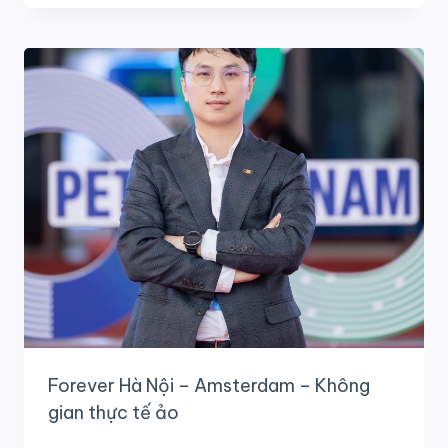
LONG
–
DẤU
ẤN
KẾT
NỐI
NGOẠI
GIAO
VÀ
KINH
TẾ
Forever Hà Nội – Amsterdam – Không
gian thực tế ảo